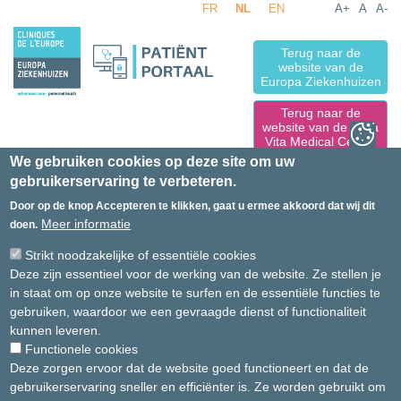
FR
NL
EN
A+
A
A-
Overslaan en naar de inhoud gaan
Terug naar de
website van de
Europa Ziekenhuizen
Terug naar de
website van de Bella
Vita Medical Center
We gebruiken cookies op deze site om uw
gebruikerservaring te verbeteren.
Door op de knop Accepteren te klikken, gaat u ermee akkoord dat wij dit
Meer informatie
doen.
Wachtwoord vergeten ?
Strikt noodzakelijke of essentiële cookies
Deze zijn essentieel voor de werking van de website. Ze stellen je
IBIS Gebruikersnaam
in staat om op onze website te surfen en de essentiële functies te
gebruiken, waardoor we een gevraagde dienst of functionaliteit
kunnen leveren.
Voer uw ontvangen gebruikersnaam voor IBIS in
Functionele cookies
Instructies voor het resetten van het wachtwoord worden naar uw
Deze zorgen ervoor dat de website goed functioneert en dat de
e-mailadres verstuurd.
gebruikerservaring sneller en efficiënter is. Ze worden gebruikt om